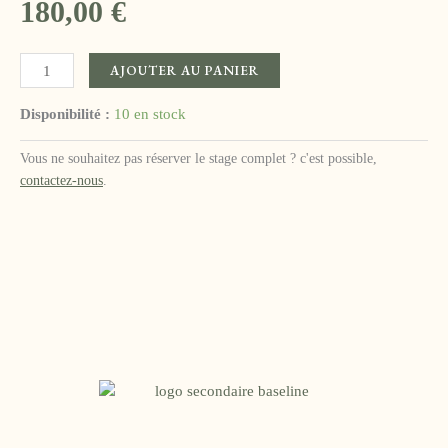
180,00
€
quantité
AJOUTER AU PANIER
de
Stage
Disponibilité :
10 en stock
d'aquarelle
:
Vous ne souhaitez pas réserver le stage complet ? c'est possible,
le
contactez-nous
.
ciel
en
Provence